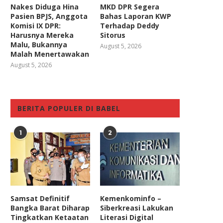
Nakes Diduga Hina
MKD DPR Segera
Pasien BPJS, Anggota
Bahas Laporan KWP
Komisi IX DPR:
Terhadap Deddy
Harusnya Mereka
Sitorus
Malu, Bukannya
August 5, 2026
Malah Menertawakan
August 5, 2026
BERITA POPULER DI BABEL
1
2
Samsat Definitif
Kemenkominfo –
Bangka Barat Diharap
Siberkreasi Lakukan
Tingkatkan Ketaatan
Literasi Digital