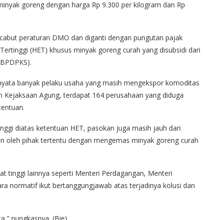
 minyak goreng dengan harga Rp 9.300 per kilogram dan Rp
abut peraturan DMO dan diganti dengan pungutan pajak
rtinggi (HET) khusus minyak goreng curah yang disubsidi dari
(BPDPKS).
rnyata banyak pelaku usaha yang masih mengekspor komoditas
 Kejaksaan Agung, terdapat 164 perusahaan yang diduga
entuan.
inggi diatas ketentuan HET, pasokan juga masih jauh dari
gan oleh pihak tertentu dengan mengemas minyak goreng curah
bat tinggi lainnya seperti Menteri Perdagangan, Menteri
ara normatif ikut bertanggungjawab atas terjadinya kolusi dan
,” pungkasnya. (Bie)