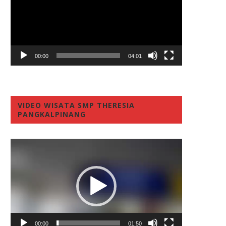
00:00
04:01
VIDEO WISATA SMP THERESIA
PANGKALPINANG
Video
Player
00:00
01:50