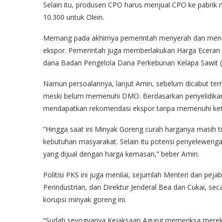
Selain itu, produsen CPO harus menjual CPO ke pabrik
10.300 untuk Olein.
Memang pada akhirnya pemerintah menyerah dan menc
ekspor. Pemerintah juga memberlakukan Harga Eceran Te
dana Badan Pengelola Dana Perkebunan Kelapa Sawit 
Namun persoalannya, lanjut Amin, sebelum dicabut te
meski belum memenuhi DMO. Berdasarkan penyelidikan
mendapatkan rekomendasi ekspor tanpa memenuhi ket
“Hingga saat ini Minyak Goreng curah harganya masih t
kebutuhan masyarakat. Selain itu potensi penyelewen
yang dijual dengan harga kemasan,” beber Amin.
Politisi PKS ini juga menilai, sejumlah Menteri dan peja
Perindustrian, dan Direktur Jenderal Bea dan Cukai, sec
korupsi minyak goreng ini.
“Sudah seyogyanya Kejaksaan Agung memeriksa mereka