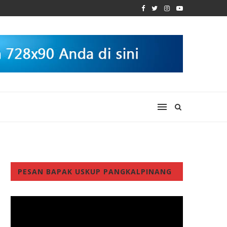
PESAN BAPAK USKUP PANGKALPINANG
Video
Player