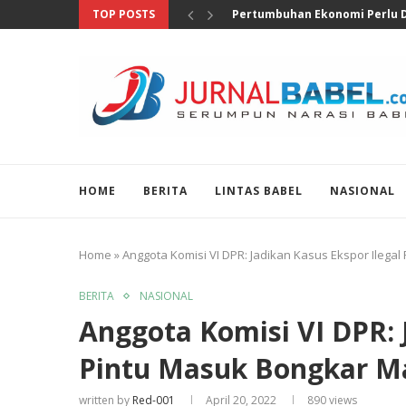
TOP POSTS
Anggota DPR Salurkan Bantuan
HOME
BERITA
LINTAS BABEL
NASIONAL
Home
»
Anggota Komisi VI DPR: Jadikan Kasus Ekspor Ilega
BERITA
NASIONAL
Anggota Komisi VI DPR: 
Pintu Masuk Bongkar M
written by
Red-001
April 20, 2022
890
views