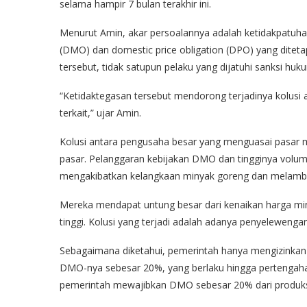
selama hampir 7 bulan terakhir ini.
Menurut Amin, akar persoalannya adalah ketidakpatuh
(DMO) dan domestic price obligation (DPO) yang ditet
tersebut, tidak satupun pelaku yang dijatuhi sanksi huk
“Ketidaktegasan tersebut mendorong terjadinya kolusi
terkait,” ujar Amin.
Kolusi antara pengusaha besar yang menguasai pasar m
pasar. Pelanggaran kebijakan DMO dan tingginya volu
mengakibatkan kelangkaan minyak goreng dan melambu
Mereka mendapat untung besar dari kenaikan harga mi
tinggi. Kolusi yang terjadi adalah adanya penyelewen
Sebagaimana diketahui, pemerintah hanya mengizinkan 
DMO-nya sebesar 20%, yang berlaku hingga pertenga
pemerintah mewajibkan DMO sebesar 20% dari produk