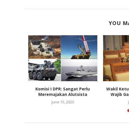
YOU MA
ajib Telisik
Komisi I DPR: Sangat Perlu
Wakil Ketu
..
Meremajakan Alutsista
Wajib Ga
3
June 15, 2020