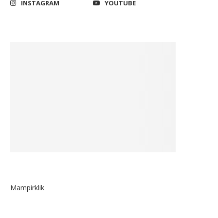
INSTAGRAM
YOUTUBE
KUHAP Baru Harus Responsif,
DPR Dorong Optimalisasi Po
Komisi III DPR Tegaskan...
Zakat untuk Kesejahtera
Umat
August 24, 2025
March 26, 2025
Mampirklik