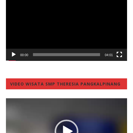
Player
00:00
04:01
VIDEO WISATA SMP THERESIA PANGKALPINANG
Video
Player