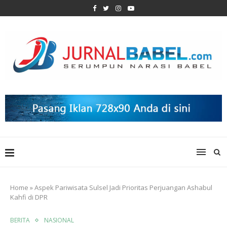
Home
»
Aspek Pariwisata Sulsel Jadi Prioritas Perjuangan Ashabul
Kahfi di DPR
BERITA
NASIONAL