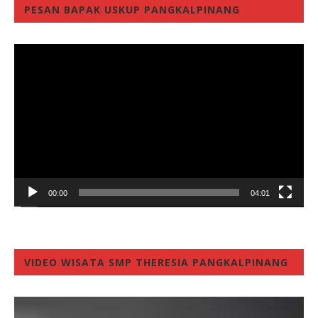
PESAN BAPAK USKUP PANGKALPINANG
Video
Player
00:00
04:01
VIDEO WISATA SMP THERESIA PANGKALPINANG
Video
Player