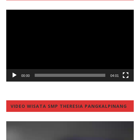
Video
Player
00:00
04:01
VIDEO WISATA SMP THERESIA PANGKALPINANG
Video
Player