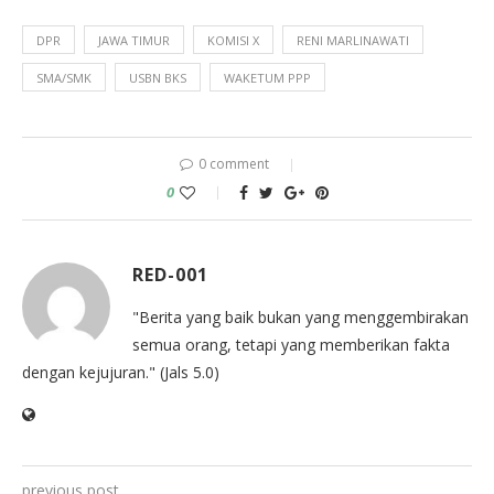
DPR
JAWA TIMUR
KOMISI X
RENI MARLINAWATI
SMA/SMK
USBN BKS
WAKETUM PPP
0 comment
0
RED-001
"Berita yang baik bukan yang menggembirakan
semua orang, tetapi yang memberikan fakta
dengan kejujuran." (Jals 5.0)
previous post