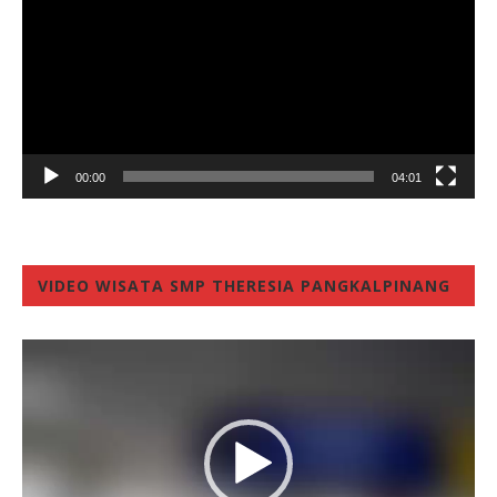
00:00
04:01
VIDEO WISATA SMP THERESIA PANGKALPINANG
Video
Player