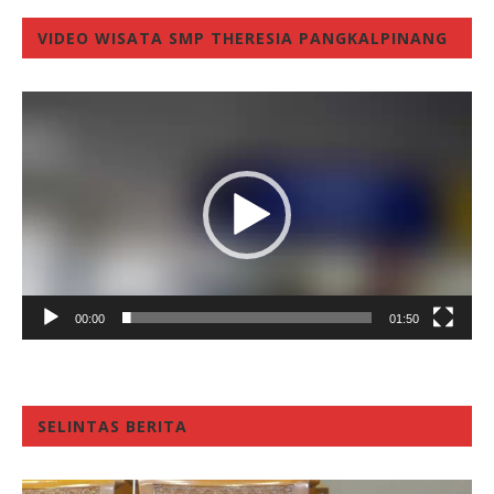
VIDEO WISATA SMP THERESIA PANGKALPINANG
Video
Player
00:00
01:50
SELINTAS BERITA