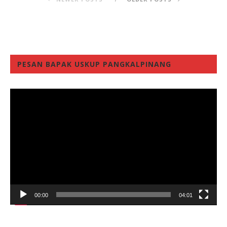
PESAN BAPAK USKUP PANGKALPINANG
Video
Player
00:00
04:01