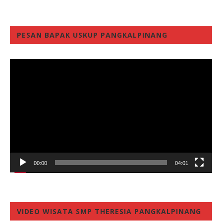
PESAN BAPAK USKUP PANGKALPINANG
Video
Player
00:00
04:01
VIDEO WISATA SMP THERESIA PANGKALPINANG