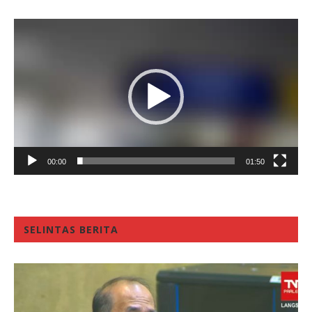
Video
Player
00:00
01:50
SELINTAS BERITA