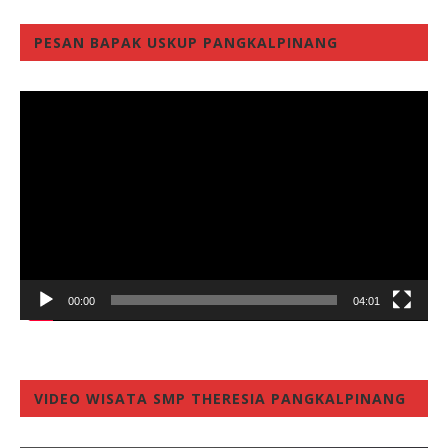
PESAN BAPAK USKUP PANGKALPINANG
Video
Player
00:00
04:01
VIDEO WISATA SMP THERESIA PANGKALPINANG