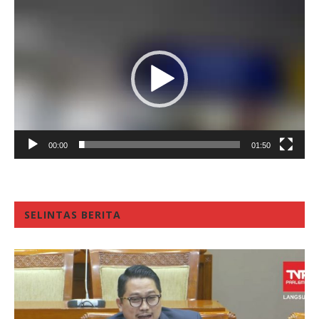
Video
Player
00:00
01:50
SELINTAS BERITA