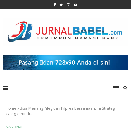
Home
»
Bisa Menang Pileg dan Pilpres Bersamaan, Ini Strategi
Caleg Gerindra
NASIONAL