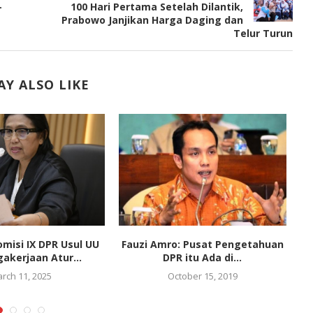
-
100 Hari Pertama Setelah Dilantik,
Prabowo Janjikan Harga Daging dan
Telur Turun
Y ALSO LIKE
misi IX DPR Usul UU
Fauzi Amro: Pusat Pengetahuan
akerjaan Atur...
DPR itu Ada di...
rch 11, 2025
October 15, 2019