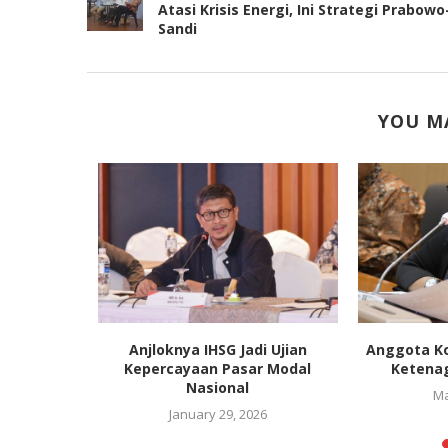
Atasi Krisis Energi, Ini Strategi Prabowo
Sandi
YOU MA
ota Dewan
Anjloknya IHSG Jadi Ujian
Anggota Ko
erlu...
Kepercayaan Pasar Modal
Ketenag
Nasional
0
Ma
January 29, 2026