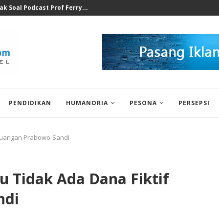
at Ilegal Bukti Keseriusan...
PENDIDIKAN
HUMANORIA
PESONA
PERSEPSI
rjuangan Prabowo-Sandi
u Tidak Ada Dana Fiktif
ndi