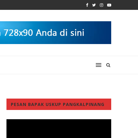
PESAN BAPAK USKUP PANGKALPINANG
Video
Player