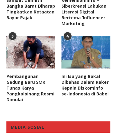
Samsat Definitif
Kemenkominfo –
Bangka Barat Diharap
Siberkreasi Lakukan
Tingkatkan Ketaatan
Literasi Digital
Bayar Pajak
Bertema ‘Influencer
Marketing
3
4
Pembangunan
Ini Isu yang Bakal
Gedung Baru SMK
Dibahas Dalam Raker
Tunas Karya
Kepala Diskominfo
Pangkalpinang Resmi
se-Indonesia di Babel
Dimulai
Anggota Komisi II DPR Nilai
Ingin Tahu Tips Branding 
Kebijakan WFH ASN...
Online? Ikut Literasi...
May 9, 2022
September 25, 2022
MEDIA SOSIAL