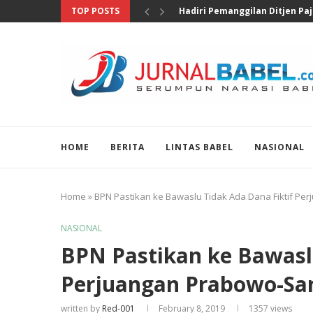
TOP POSTS
Pengungkapan 46 Juta Butir Ob
HOME
BERITA
LINTAS BABEL
NASIONAL
Home
»
BPN Pastikan ke Bawaslu Tidak Ada Dana Fiktif Pe
NASIONAL
BPN Pastikan ke Bawasl
Perjuangan Prabowo-Sa
written by
Red-001
February 8, 2019
1357
views