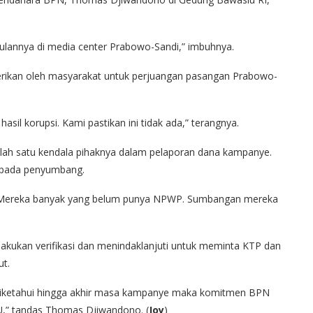
ulannya di media center Prabowo-Sandi,” imbuhnya.
ikan oleh masyarakat untuk perjuangan pasangan Prabowo-
sil korupsi. Kami pastikan ini tidak ada,” terangnya.
ah satu kendala pihaknya dalam pelaporan dana kampanye.
epada penyumbang.
l. Mereka banyak yang belum punya NPWP. Sumbangan mereka
lakukan verifikasi dan menindaklanjuti untuk meminta KTP dan
t.
k diketahui hingga akhir masa kampanye maka komitmen BPN
U,” tandas Thomas Djiwandono. (
Joy
)