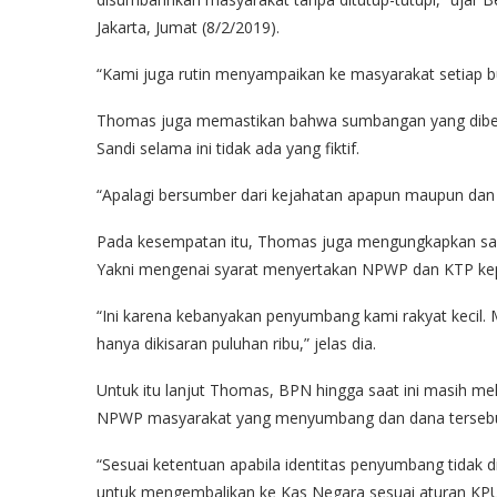
Jakarta, Jumat (8/2/2019).
“Kami juga rutin menyampaikan ke masyarakat setiap b
Thomas juga memastikan bahwa sumbangan yang diber
Sandi selama ini tidak ada yang fiktif.
“Apalagi bersumber dari kejahatan apapun maupun dan ha
Pada kesempatan itu, Thomas juga mengungkapkan sal
Yakni mengenai syarat menyertakan NPWP dan KTP k
“Ini karena kebanyakan penyumbang kami rakyat keci
hanya dikisaran puluhan ribu,” jelas dia.
Untuk itu lanjut Thomas, BPN hingga saat ini masih me
NPWP masyarakat yang menyumbang dan dana tersebu
“Sesuai ketentuan apabila identitas penyumbang tida
untuk mengembalikan ke Kas Negara sesuai aturan KP