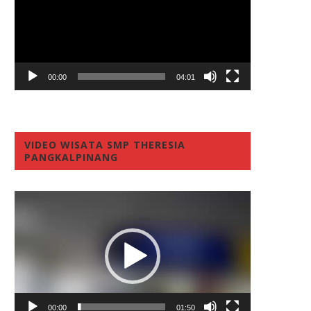
00:00
04:01
VIDEO WISATA SMP THERESIA
PANGKALPINANG
Video
Player
00:00
01:50