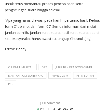
untuk terus memantau proses pencoblosan serta
penghitungan suara hingga selesai.
“Apa yang harus diawasi pada hari H, pertama, hasil. Kedua,
form C1, plano, dan form C7. Semua informasi dari mulai
jumlah pemilih, jumlah surat suara, hasil surat suara, ada di
situ. Masyarakat harus awasi itu, ungkap Chusnul. (Joy)
Editor: Bobby
CHUSNUL MARIYAH
DPT
JUBIR BPN PRABOWO-SANDI
MANTAN KOMISIONER KPU
PEMILU 2019
PIPIN SOPIAN
PKS
0 comment
0