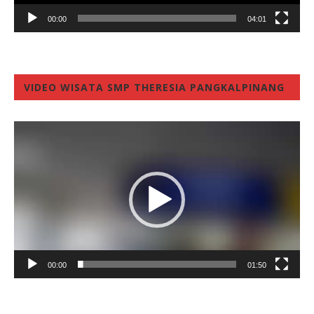
00:00
04:01
VIDEO WISATA SMP THERESIA PANGKALPINANG
Video
Player
00:00
01:50