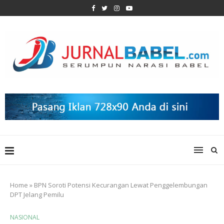
Home
»
BPN Soroti Potensi Kecurangan Lewat Penggelembungan
DPT Jelang Pemilu
NASIONAL