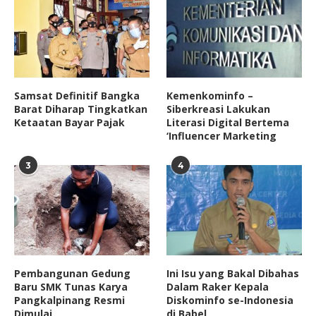
Samsat Definitif Bangka
Kemenkominfo –
Barat Diharap Tingkatkan
Siberkreasi Lakukan
Ketaatan Bayar Pajak
Literasi Digital Bertema
‘Influencer Marketing
3
4
Pembangunan Gedung
Ini Isu yang Bakal Dibahas
Baru SMK Tunas Karya
Dalam Raker Kepala
Pangkalpinang Resmi
Diskominfo se-Indonesia
Dimulai
di Babel