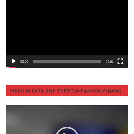
Video
Player
00:00
04:01
VIDEO WISATA SMP THERESIA PANGKALPINANG
Video
Player