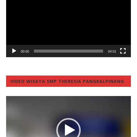
00:00
04:01
VIDEO WISATA SMP THERESIA PANGKALPINANG
Video
Player