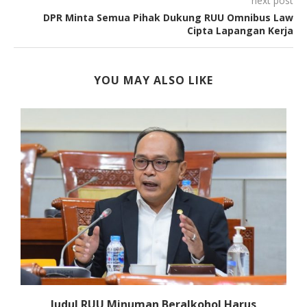
next post
DPR Minta Semua Pihak Dukung RUU Omnibus Law
Cipta Lapangan Kerja
YOU MAY ALSO LIKE
k
Judul RUU Minuman Beralkohol Harus
D