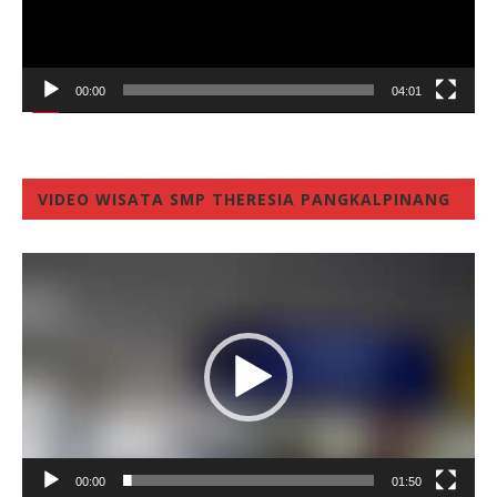
00:00
04:01
VIDEO WISATA SMP THERESIA PANGKALPINANG
Video
Player
00:00
01:50