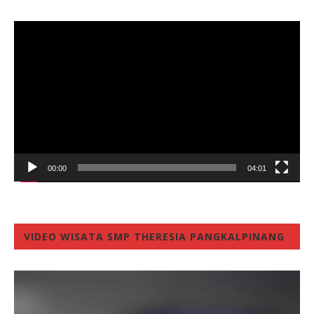
Video
Player
00:00
04:01
VIDEO WISATA SMP THERESIA PANGKALPINANG
Video
Player