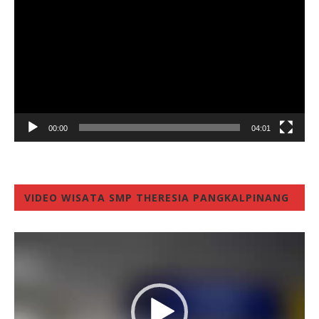
00:00
04:01
VIDEO WISATA SMP THERESIA PANGKALPINANG
Video
Player