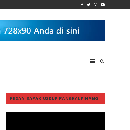
PESAN BAPAK USKUP PANGKALPINANG
Video
Player