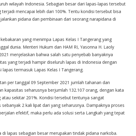
uruh wilayah Indonesia. Sebagian besar dari lapas-lapas tersebut
 terjadi mencapai lebih dari 100%. Tentu kondisi tersebut bisa
jalankan pidana dan pembinaan dari seorang narapidana di
bah kebakaran yang menimpa Lapas Kelas I Tangerang yang
nggal dunia. Menteri Hukum dan HAM RI, Yasonna H. Laoly
 2021 menjelaskan bahwa salah satu penyebab banyaknya
as yang terjadi hampir diseluruh lapas di Indonesia dengan
si lapas termasuk Lapas Kelas I Tangerang.
atan per tanggal 09 September 2021 jumlah tahanan dan
an kapasitas seharusnya berjumlah 132.107 orang, dengan kata
g atau sekitar 201%. Kondisi tersebut tentunya sangat
s sebanyak 2 kali lipat dari yang seharusnya. Dampaknya proses
rjalan efektif, maka perlu ada solusi serta Langkah yang tepat
 di lapas sebagian besar merupakan tindak pidana narkoba.