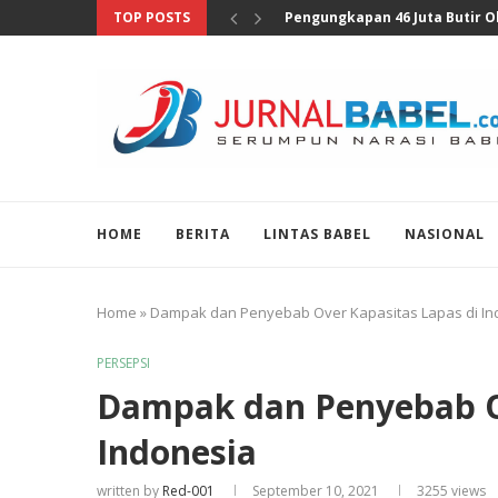
TOP POSTS
Anggota DPR Sebut Sensus Eko
HOME
BERITA
LINTAS BABEL
NASIONAL
Home
»
Dampak dan Penyebab Over Kapasitas Lapas di In
PERSEPSI
Dampak dan Penyebab Ov
Indonesia
written by
Red-001
September 10, 2021
3255
views