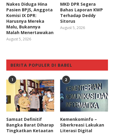
Nakes Diduga Hina
MKD DPR Segera
Pasien BPJS, Anggota
Bahas Laporan KWP
Komisi IX DPR:
Terhadap Deddy
Harusnya Mereka
Sitorus
Malu, Bukannya
August 5, 2026
Malah Menertawakan
August 5, 2026
BERITA POPULER DI BABEL
1
2
Samsat Definitif
Kemenkominfo –
Bangka Barat Diharap
Siberkreasi Lakukan
Tingkatkan Ketaatan
Literasi Digital