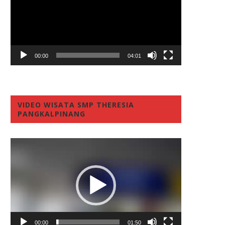
00:00
04:01
VIDEO WISATA SMP THERESIA
PANGKALPINANG
Video
Player
00:00
01:50