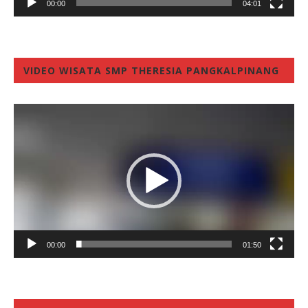
00:00
04:01
VIDEO WISATA SMP THERESIA PANGKALPINANG
Video
Player
00:00
01:50