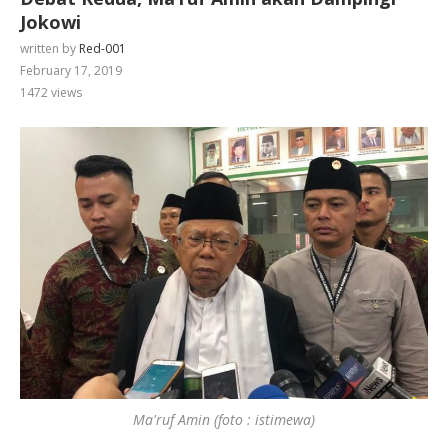
Jokowi
written by
Red-001
February 17, 2019
1472
views
Ma'ruf Amin (foto : istimewa)