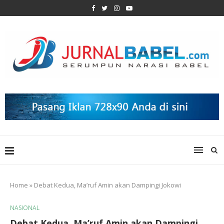
Home
»
Debat Kedua, Ma’ruf Amin akan Dampingi Jokowi
NASIONAL
Debat Kedua, Ma’ruf Amin akan Dampingi