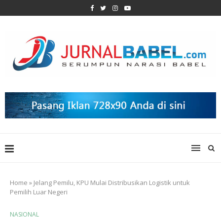
Home
»
Jelang Pemilu, KPU Mulai Distribusikan Logistik untuk
Pemilih Luar Negeri
NASIONAL