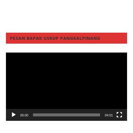
PESAN BAPAK USKUP PANGKALPINANG
Video
Player
00:00
04:01