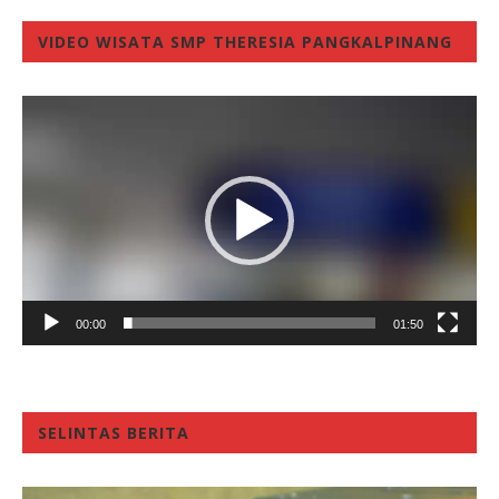
VIDEO WISATA SMP THERESIA PANGKALPINANG
Video
Player
00:00
01:50
SELINTAS BERITA