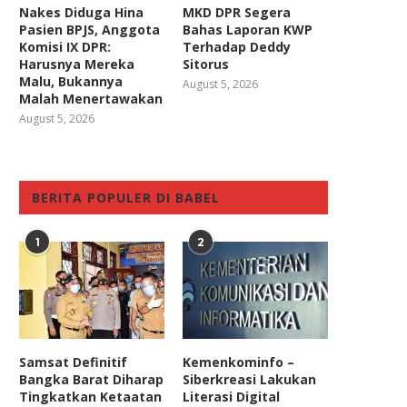
Nakes Diduga Hina
MKD DPR Segera
Pasien BPJS, Anggota
Bahas Laporan KWP
Komisi IX DPR:
Terhadap Deddy
Harusnya Mereka
Sitorus
Malu, Bukannya
August 5, 2026
Malah Menertawakan
August 5, 2026
raksi Gerindra Dukung Desain
Anggota Komisi I DPR: UU 
Kebijakan APBN 2024
Harus Seratus...
BERITA POPULER DI BABEL
August 22, 2023
November 9, 2022
1
2
Samsat Definitif
Kemenkominfo –
Bangka Barat Diharap
Siberkreasi Lakukan
Tingkatkan Ketaatan
Literasi Digital