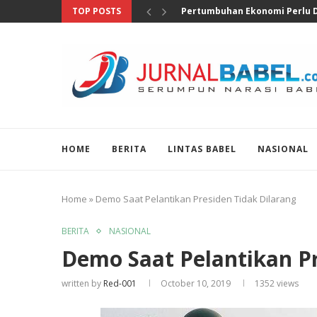
TOP POSTS
Anggota DPR Salurkan Bantuan
HOME
BERITA
LINTAS BABEL
NASIONAL
Home
»
Demo Saat Pelantikan Presiden Tidak Dilarang
BERITA
NASIONAL
Demo Saat Pelantikan Pr
written by
Red-001
October 10, 2019
1352
views