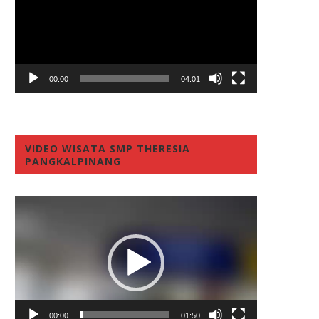
00:00
04:01
VIDEO WISATA SMP THERESIA
PANGKALPINANG
Video
Player
00:00
01:50