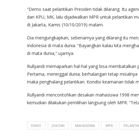
“Demo saat pelantikan Presiden tidak dilarang. Itu age
dari KPU, MK, lalu dijadwalkan MPR untuk pelantikan ma
di Jakarta, Kamis (10/10/2019) malam.
Dia mengungkapkan, sebenarnya yang dilarang itu men
Indonesia di mata dunia. “Bayangkan kalau kita mengham
di mata dunia,” ujarnya.
Rullyandi memaparkan hal-hal yang bisa membatalkan p
Pertama, meninggal dunia; berhalangan tetap misalnya s
maka penghalang pelantikan. Kondisi keamanan tidak me
Rullyandi mencontohkan desakan mahasiswa 1998 memin
kemudian dilakukan pemilihan langsung oleh MPR. “Tetapi
DEMO
JOKOWI
MAHASISWA
MPR
PELANTI