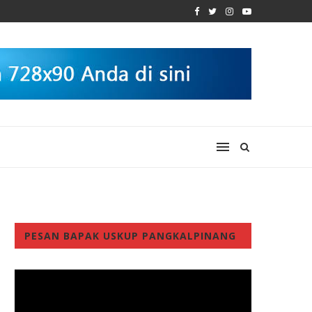
PESAN BAPAK USKUP PANGKALPINANG
Video
Player