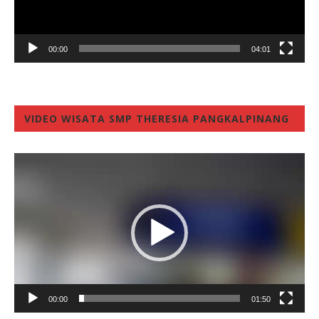
00:00
04:01
VIDEO WISATA SMP THERESIA PANGKALPINANG
Video
Player
00:00
01:50