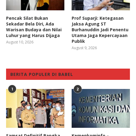
Pencak Silat Bukan
Prof Suparji: Ketegasan
Sekadar Bela Diri, Ada
Jaksa Agung ST
Warisan Budaya dan Nilai
Burhanuddin Jadi Penentu
Luhur yang Harus Dijaga
Utama Jaga Kepercayaan
Publik
August 10, 2026
August 9, 2026
BERITA POPULER DI BABEL
1
2
Samsat Definitif Bangka
Kemenkominfo –