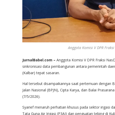
Anggota Komisi V DPR Fraksi 
JurnalBabel.com –
Anggota Komisi V DPR Fraksi NasD
sinkronisasi data pembangunan antara pemerintah daer
(Kalbar) tepat sasaran.
Hal tersebut disampaikannya saat pertemuan dengan Ba
Jalan Nasional (BPJN), Cipta Karya, dan Balai Prasara
(7/5/2026).
Syarief menaruh perhatian khusus pada sektor irigasi d
Tata Guna Air Irigasi (P3AI) dan penguatan tebing di Ku