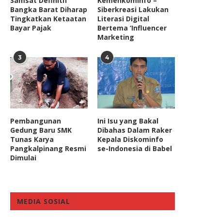
Samsat Definitif
Kemenkominfo –
Bangka Barat Diharap
Siberkreasi Lakukan
Tingkatkan Ketaatan
Literasi Digital
Bayar Pajak
Bertema ‘Influencer
Marketing
3
4
Anggota DPR Sarankan
Legislator Demokrat: Lim
Masyarakat Penerima Bansos
Tambang Seharusnya Tid
Pembangunan
Ini Isu yang Bakal
Covid-19 Punya...
Dibuang, tapi...
Gedung Baru SMK
Dibahas Dalam Raker
September 19, 2021
February 17, 2023
Tunas Karya
Kepala Diskominfo
Pangkalpinang Resmi
se-Indonesia di Babel
Dimulai
MEDIA SOSIAL