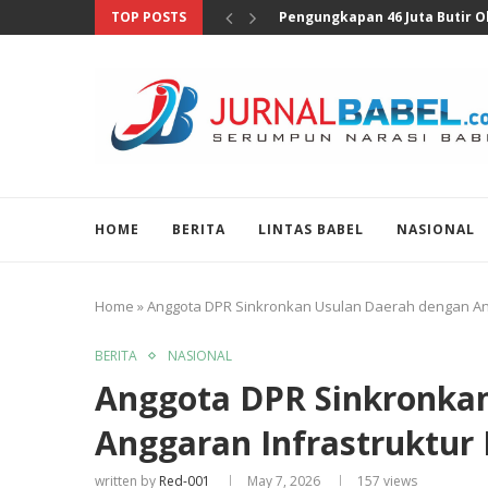
TOP POSTS
Pengungkapan 46 Juta Butir Ob
HOME
BERITA
LINTAS BABEL
NASIONAL
Home
»
Anggota DPR Sinkronkan Usulan Daerah dengan Ang
BERITA
NASIONAL
Anggota DPR Sinkronka
Anggaran Infrastruktur
written by
Red-001
May 7, 2026
157
views