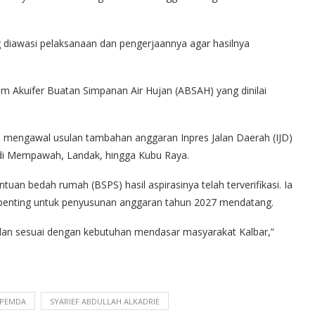
ong diawasi pelaksanaan dan pengerjaannya agar hasilnya
m Akuifer Buatan Simpanan Air Hujan (ABSAH) yang dinilai
 mengawal usulan tambahan anggaran Inpres Jalan Daerah (IJD)
di Mempawah, Landak, hingga Kubu Raya.
uan bedah rumah (BSPS) hasil aspirasinya telah terverifikasi. Ia
a penting untuk penyusunan anggaran tahun 2027 mendatang.
dan sesuai dengan kebutuhan mendasar masyarakat Kalbar,”
PEMDA
SYARIEF ABDULLAH ALKADRIE