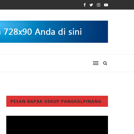
PESAN BAPAK USKUP PANGKALPINANG
Video
Player