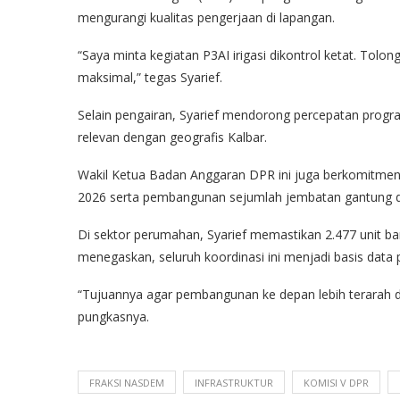
mengurangi kualitas pengerjaan di lapangan.
“Saya minta kegiatan P3AI irigasi dikontrol ketat. Tol
maksimal,” tegas Syarief.
Selain pengairan, Syarief mendorong percepatan progra
relevan dengan geografis Kalbar.
Wakil Ketua Badan Anggaran DPR ini juga berkomitmen
2026 serta pembangunan sejumlah jembatan gantung 
Di sektor perumahan, Syarief memastikan 2.477 unit bant
menegaskan, seluruh koordinasi ini menjadi basis dat
“Tujuannya agar pembangunan ke depan lebih terarah 
pungkasnya.
FRAKSI NASDEM
INFRASTRUKTUR
KOMISI V DPR