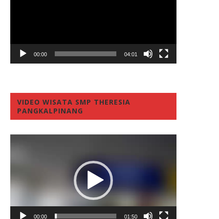
00:00
04:01
VIDEO WISATA SMP THERESIA
PANGKALPINANG
Video
Player
00:00
01:50