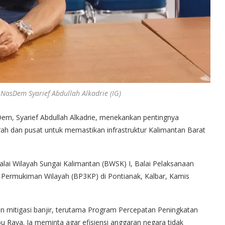
NasDem Syarief Abdullah Alkadrie (IG)
em, Syarief Abdullah Alkadrie, menekankan pentingnya
ah dan pusat untuk memastikan infrastruktur Kalimantan Barat
lai Wilayah Sungai Kalimantan (BWSK) I, Balai Pelaksanaan
na Permukiman Wilayah (BP3KP) di Pontianak, Kalbar, Kamis
an mitigasi banjir, terutama Program Percepatan Peningkatan
bu Raya. Ia meminta agar efisiensi anggaran negara tidak