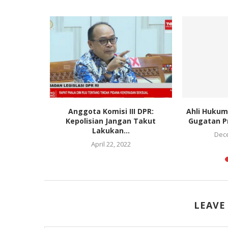
a Harap
Anggota Komisi III DPR:
Ahli Hukum
si Sektor
Kepolisian Jangan Takut
Gugatan Pr
Lakukan...
Dece
April 22, 2022
LEAVE