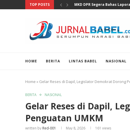
TOP POSTS
MKD DPR Segera Bahas Lapora
HOME
BERITA
LINTAS BABEL
NASIONAL
Home
»
Gelar Reses di Dapil, Legislator Demokrat Doron
BERITA
NASIONAL
Gelar Reses di Dapil, L
Penguatan UMKM
written by
Red-001
May 8, 2026
161
views