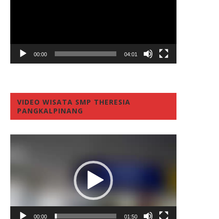
00:00
04:01
VIDEO WISATA SMP THERESIA
PANGKALPINANG
Video
Player
00:00
01:50