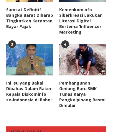
Samsat Definitif
Kemenkominfo –
Bangka Barat Diharap
Siberkreasi Lakukan
Tingkatkan Ketaatan
Literasi Digital
Bayar Pajak
Bertema ‘Influencer
Marketing
3
4
Ini Isu yang Bakal
Pembangunan
Dibahas Dalam Raker
Gedung Baru SMK
Anggota Komisi IX DPR: PPKM
Anggota Komisi III DPR Ing
Kepala Diskominfo
Tunas Karya
Mikro Butuh Kedisiplinan...
Perusahaan Tambang Tak.
se-Indonesia di Babel
Pangkalpinang Resmi
Dimulai
June 27, 2021
September 20, 2024
MEDIA SOSIAL