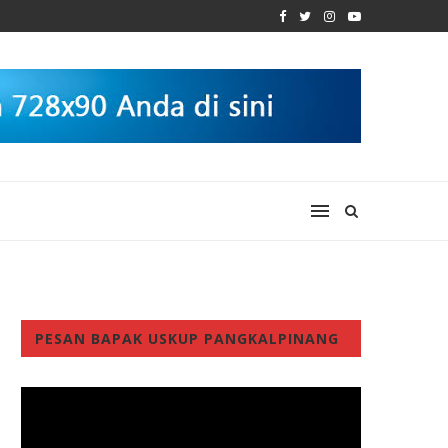
PESAN BAPAK USKUP PANGKALPINANG
Video
Player