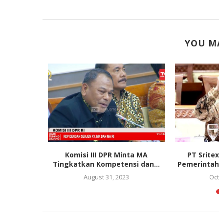
YOU MA
Ekonomi 8
Komisi III DPR Minta MA
PT Sritex
arus...
Tingkatkan Kompetensi dan...
Pemerintah
August 31, 2023
Oct