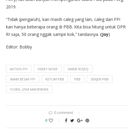
2019.
“Tidak (pengaruh), kan masih caleg yang lain, caleg dari FPI
kan hanya beberapa orang di PBB. Kita bisa hitung untuk DPR
RI saja, 50 orang nggak sampe kok,” tandasnya.
(Joy
)
Editor: Bobby
AKTIVIS FPI
FERRY NOER
HABIB RIZIEQ
IMAM BESAR FPI
KETUM PBB
PBB
SEKJEN PBB
YUSRIL IZHA MAHENDRA
0 comment
0