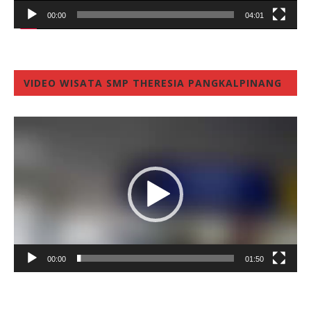
00:00
04:01
VIDEO WISATA SMP THERESIA PANGKALPINANG
Video
Player
00:00
01:50