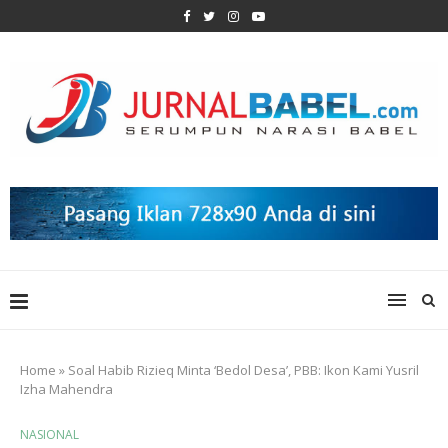
Home
»
Soal Habib Rizieq Minta ‘Bedol Desa’, PBB: Ikon Kami Yusril
Izha Mahendra
NASIONAL