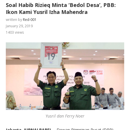
Soal Habib Rizieq Minta ‘Bedol Desa’, PBB:
Ikon Kami Yusril Izha Mahendra
written by
Red-001
January 29, 2019
1403
views
Yusril dan Ferry Noer
Jakarta, JURNALBABEL
– Dewan Piimpinan Pusat (DPP)