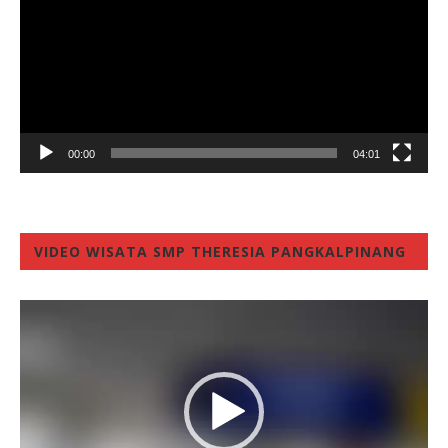
00:00
04:01
VIDEO WISATA SMP THERESIA PANGKALPINANG
Video
Player