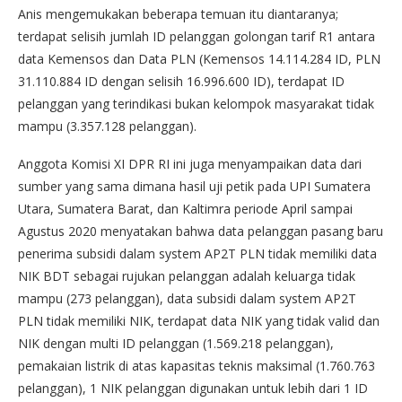
Anis mengemukakan beberapa temuan itu diantaranya;
terdapat selisih jumlah ID pelanggan golongan tarif R1 antara
data Kemensos dan Data PLN (Kemensos 14.114.284 ID, PLN
31.110.884 ID dengan selisih 16.996.600 ID), terdapat ID
pelanggan yang terindikasi bukan kelompok masyarakat tidak
mampu (3.357.128 pelanggan).
Anggota Komisi XI DPR RI ini juga menyampaikan data dari
sumber yang sama dimana hasil uji petik pada UPI Sumatera
Utara, Sumatera Barat, dan Kaltimra periode April sampai
Agustus 2020 menyatakan bahwa data pelanggan pasang baru
penerima subsidi dalam system AP2T PLN tidak memiliki data
NIK BDT sebagai rujukan pelanggan adalah keluarga tidak
mampu (273 pelanggan), data subsidi dalam system AP2T
PLN tidak memiliki NIK, terdapat data NIK yang tidak valid dan
NIK dengan multi ID pelanggan (1.569.218 pelanggan),
pemakaian listrik di atas kapasitas teknis maksimal (1.760.763
pelanggan), 1 NIK pelanggan digunakan untuk lebih dari 1 ID