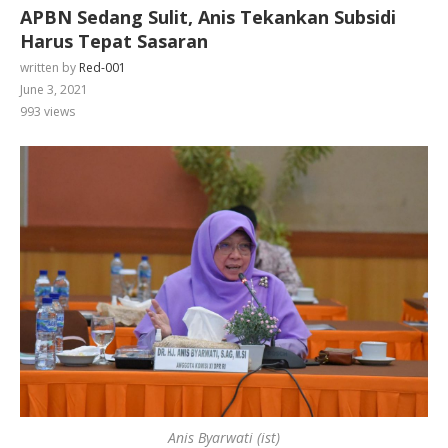
APBN Sedang Sulit, Anis Tekankan Subsidi
Harus Tepat Sasaran
written by
Red-001
June 3, 2021
993
views
Anis Byarwati (ist)