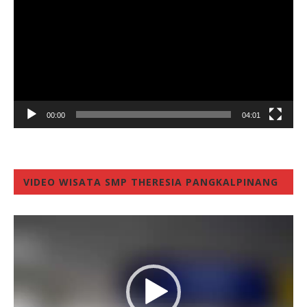
00:00
04:01
VIDEO WISATA SMP THERESIA PANGKALPINANG
Video
Player