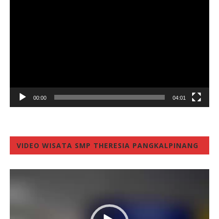
Player
00:00
04:01
VIDEO WISATA SMP THERESIA PANGKALPINANG
Video
Player