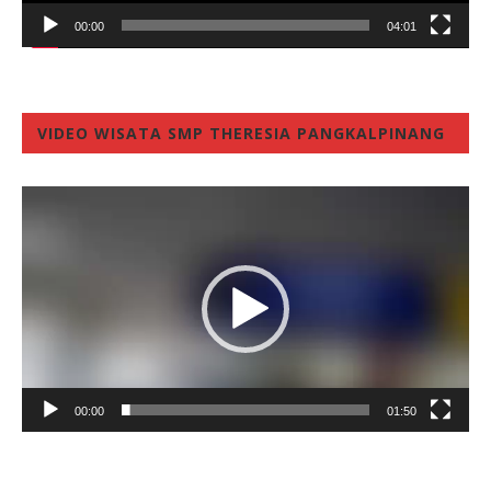
00:00
04:01
VIDEO WISATA SMP THERESIA PANGKALPINANG
Video
Player
00:00
01:50