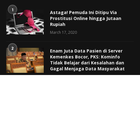
1
Astaga! Pemuda Ini Ditipu Via
Prostitusi Online hingga Jutaan
Rupiah
March 17, 2020
2
Enam Juta Data Pasien di Server
Kemenkes Bocor, PKS: Kominfo
Tidak Belajar dari Kesalahan dan
Gagal Menjaga Data Masyarakat
January 7, 2022
3
Anggota DPR Apresiasi
Purnawirawan TNI/Polri yang Masih
Mau Aktif Berjuang
April 29, 2022
EDITOR’S PICKS