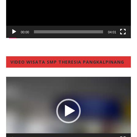
00:00
04:01
VIDEO WISATA SMP THERESIA PANGKALPINANG
Video
Player