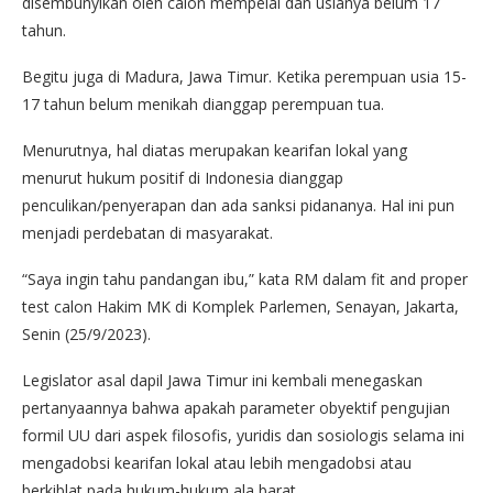
disembunyikan oleh calon mempelai dan usianya belum 17
tahun.
Begitu juga di Madura, Jawa Timur. Ketika perempuan usia 15-
17 tahun belum menikah dianggap perempuan tua.
Menurutnya, hal diatas merupakan kearifan lokal yang
menurut hukum positif di Indonesia dianggap
penculikan/penyerapan dan ada sanksi pidananya. Hal ini pun
menjadi perdebatan di masyarakat.
“Saya ingin tahu pandangan ibu,” kata RM dalam fit and proper
test calon Hakim MK di Komplek Parlemen, Senayan, Jakarta,
Senin (25/9/2023).
Legislator asal dapil Jawa Timur ini kembali menegaskan
pertanyaannya bahwa apakah parameter obyektif pengujian
formil UU dari aspek filosofis, yuridis dan sosiologis selama ini
mengadobsi kearifan lokal atau lebih mengadobsi atau
berkiblat pada hukum-hukum ala barat.