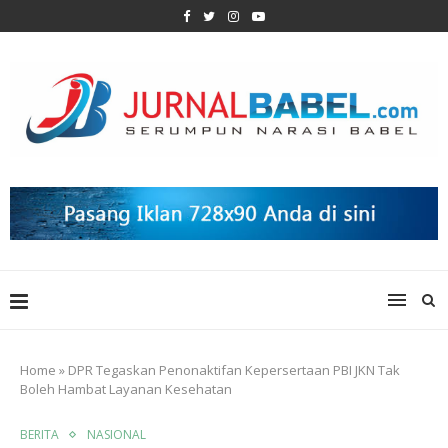
Home
»
DPR Tegaskan Penonaktifan Kepersertaan PBI JKN Tak
Boleh Hambat Layanan Kesehatan
BERITA
NASIONAL