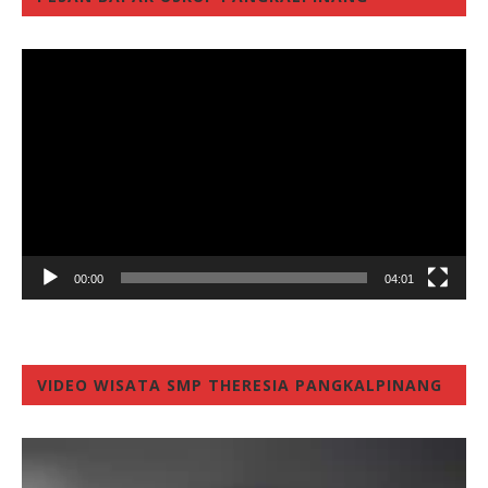
Video
Player
00:00
04:01
VIDEO WISATA SMP THERESIA PANGKALPINANG
Video
Player