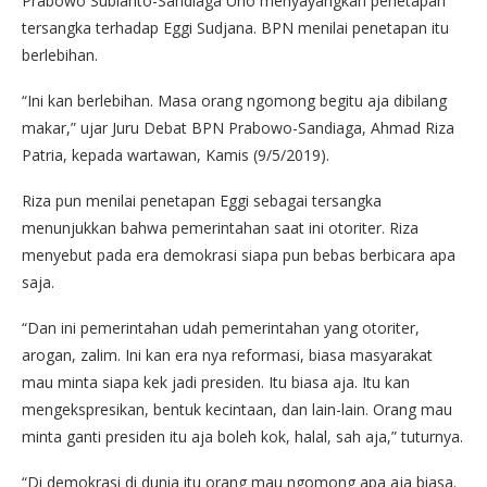
Prabowo Subianto-Sandiaga Uno menyayangkan penetapan
tersangka terhadap Eggi Sudjana. BPN menilai penetapan itu
berlebihan.
“Ini kan berlebihan. Masa orang ngomong begitu aja dibilang
makar,” ujar Juru Debat BPN Prabowo-Sandiaga, Ahmad Riza
Patria, kepada wartawan, Kamis (9/5/2019).
Riza pun menilai penetapan Eggi sebagai tersangka
menunjukkan bahwa pemerintahan saat ini otoriter. Riza
menyebut pada era demokrasi siapa pun bebas berbicara apa
saja.
“Dan ini pemerintahan udah pemerintahan yang otoriter,
arogan, zalim. Ini kan era nya reformasi, biasa masyarakat
mau minta siapa kek jadi presiden. Itu biasa aja. Itu kan
mengekspresikan, bentuk kecintaan, dan lain-lain. Orang mau
minta ganti presiden itu aja boleh kok, halal, sah aja,” tuturnya.
“Di demokrasi di dunia itu orang mau ngomong apa aja biasa.