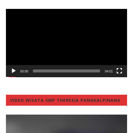
Video
Player
00:00
04:01
VIDEO WISATA SMP THERESIA PANGKALPINANG
Video
Player