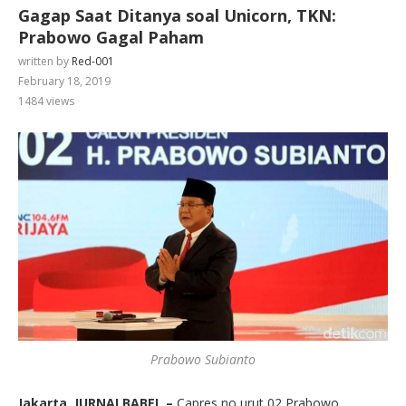
Gagap Saat Ditanya soal Unicorn, TKN:
Prabowo Gagal Paham
written by
Red-001
February 18, 2019
1484
views
Prabowo Subianto
Jakarta, JURNALBABEL –
Capres no urut 02 Prabowo