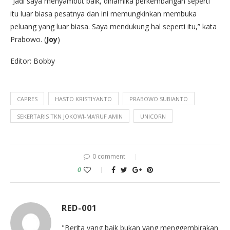
“Jadi saya menyambut baik, dinamika perkembangan seperti
itu luar biasa pesatnya dan ini memungkinkan membuka
peluang yang luar biasa. Saya mendukung hal seperti itu,” kata
Prabowo. (
Joy
)
Editor: Bobby
CAPRES
HASTO KRISTIYANTO
PRABOWO SUBIANTO
SEKERTARIS TKN JOKOWI-MA'RUF AMIN
UNICORN
0 comment
0
RED-001
"Berita yang baik bukan yang menggembirakan