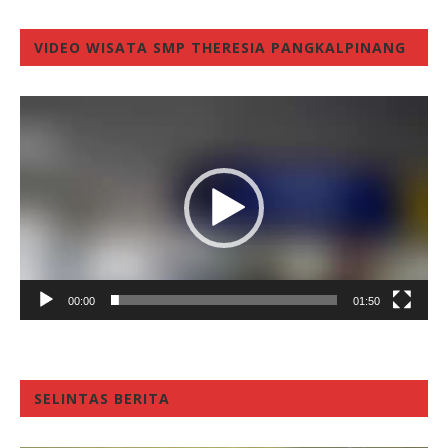
VIDEO WISATA SMP THERESIA PANGKALPINANG
Video
Player
00:00
01:50
SELINTAS BERITA