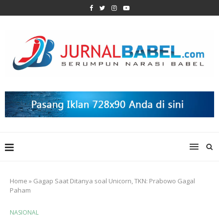
Home
»
Gagap Saat Ditanya soal Unicorn, TKN: Prabowo Gagal
Paham
NASIONAL