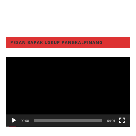
PESAN BAPAK USKUP PANGKALPINANG
Video
Player
00:00
04:01