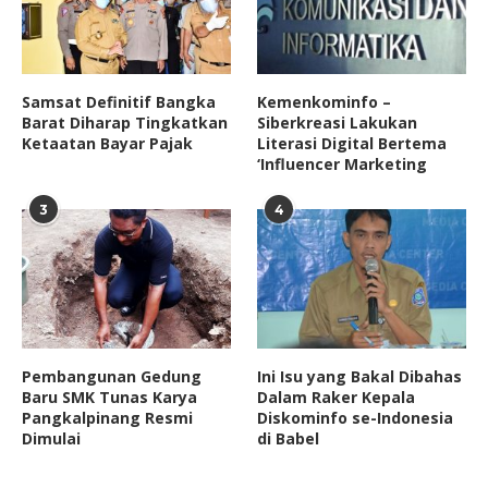
Samsat Definitif Bangka
Kemenkominfo –
Barat Diharap Tingkatkan
Siberkreasi Lakukan
Ketaatan Bayar Pajak
Literasi Digital Bertema
‘Influencer Marketing
3
4
Pembangunan Gedung
Ini Isu yang Bakal Dibahas
Baru SMK Tunas Karya
Dalam Raker Kepala
Pangkalpinang Resmi
Diskominfo se-Indonesia
Dimulai
di Babel