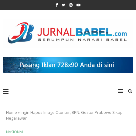
Home
»
Ingin Hapus Image Otoriter, BPN: Gestur Prabowo Sikap
Negarawan
NASIONAL