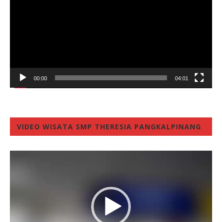
00:00
04:01
VIDEO WISATA SMP THERESIA PANGKALPINANG
Video
Player