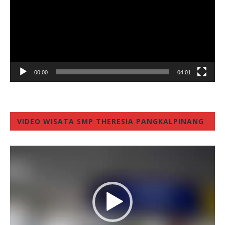
00:00
04:01
VIDEO WISATA SMP THERESIA PANGKALPINANG
Video
Player