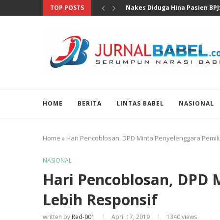
TOP POSTS
MKD DPR Segera Bahas Lapora
HOME
BERITA
LINTAS BABEL
NASIONAL
Home
»
Hari Pencoblosan, DPD Minta Penyelenggara Pemil
NASIONAL
Hari Pencoblosan, DPD 
Lebih Responsif
written by
Red-001
April 17, 2019
1340
views