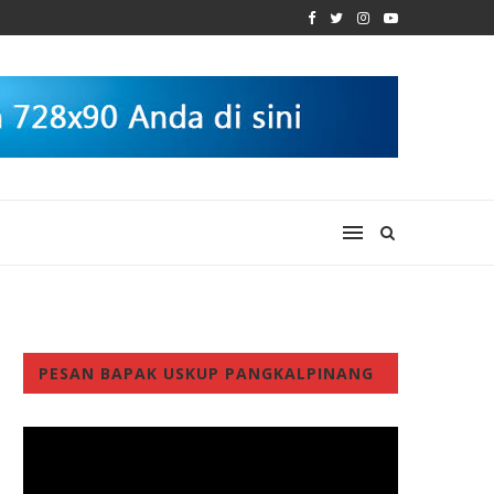
PESAN BAPAK USKUP PANGKALPINANG
Video
Player