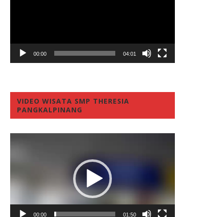
00:00
04:01
VIDEO WISATA SMP THERESIA
PANGKALPINANG
Video
Player
00:00
01:50