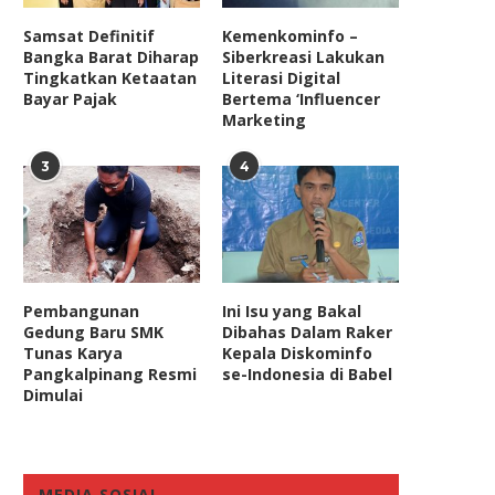
Samsat Definitif
Kemenkominfo –
Bangka Barat Diharap
Siberkreasi Lakukan
Tingkatkan Ketaatan
Literasi Digital
Bayar Pajak
Bertema ‘Influencer
Marketing
3
4
Pembangunan
Ini Isu yang Bakal
Gedung Baru SMK
Dibahas Dalam Raker
Komisi III DPR: Usut Tuntas
Waspadai Hantavirus, Ang
Tunas Karya
Kepala Diskominfo
Kejanggalan Pemberian Izin...
DPR Ajak Masyarakat Tera
Pangkalpinang Resmi
se-Indonesia di Babel
Pola...
July 10, 2020
Dimulai
May 12, 2026
MEDIA SOSIAL