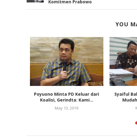
Komitmen Prabowo
YOU MA
ggap Belum
Poyuono Minta PD Keluar dari
Syaiful Ba
k Bagi
Koalisi, Gerindta: Kami...
Mudah 
...
May 13, 2019