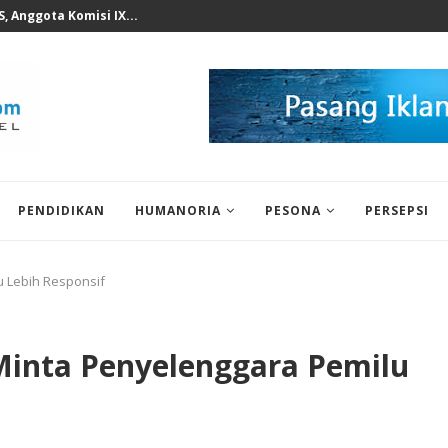
n KWP Terhadap Deddy...
PENDIDIKAN
HUMANORIA
PESONA
PERSEPSI
u Lebih Responsif
Minta Penyelenggara Pemilu