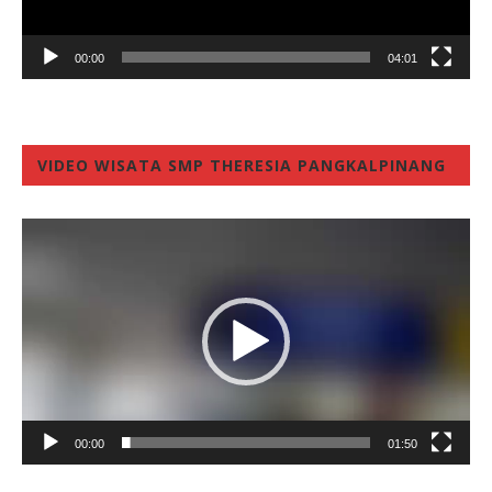
00:00
04:01
VIDEO WISATA SMP THERESIA PANGKALPINANG
Video
Player
00:00
01:50