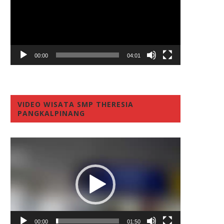
00:00
04:01
VIDEO WISATA SMP THERESIA
PANGKALPINANG
Video
Player
00:00
01:50