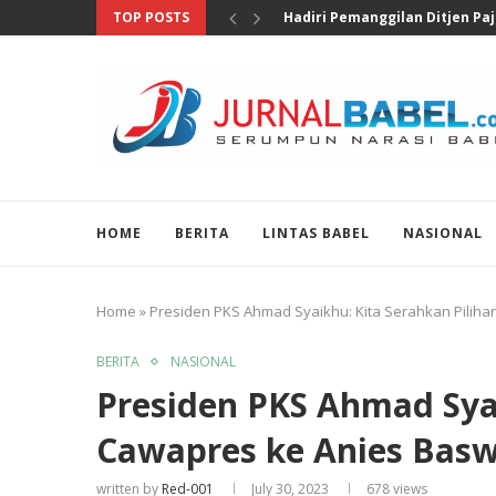
TOP POSTS
Pengungkapan 46 Juta Butir Ob
HOME
BERITA
LINTAS BABEL
NASIONAL
Home
»
Presiden PKS Ahmad Syaikhu: Kita Serahkan Pilih
BERITA
NASIONAL
Presiden PKS Ahmad Syai
Cawapres ke Anies Bas
written by
Red-001
July 30, 2023
678
views