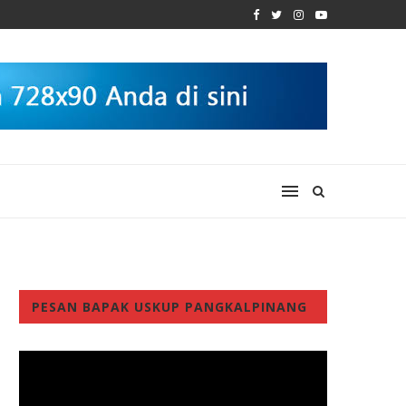
PESAN BAPAK USKUP PANGKALPINANG
Video
Player