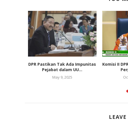
in RUU
DPR Pastikan Tak Ada Impunitas
Komisi II DP
ai dari...
Pejabat dalam UU...
Per
025
May 9, 2025
Oc
LEAVE