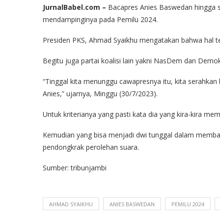
JurnalBabel.com –
Bacapres Anies Baswedan hingga 
mendampinginya pada Pemilu 2024.
Presiden PKS, Ahmad Syaikhu mengatakan bahwa hal t
Begitu juga partai koalisi lain yakni NasDem dan De
“Tinggal kita menunggu cawapresnya itu, kita serahkan k
Anies,” ujarnya, Minggu (30/7/2023).
Untuk kriterianya yang pasti kata dia yang kira-kira mem
Kemudian yang bisa menjadi dwi tunggal dalam membang
pendongkrak perolehan suara.
Sumber: tribunjambi
AHMAD SYAIKHU
ANIES BASWEDAN
PEMILU 2024