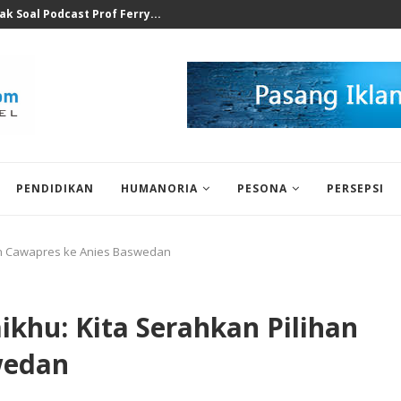
at Ilegal Bukti Keseriusan...
PENDIDIKAN
HUMANORIA
PESONA
PERSEPSI
an Cawapres ke Anies Baswedan
khu: Kita Serahkan Pilihan
wedan