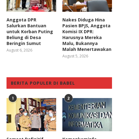
Anggota DPR
Nakes Diduga Hina
Salurkan Bantuan
Pasien BPJS, Anggota
untuk Korban Puting
Komisi IX DPR:
Beliung di Desa
Harusnya Mereka
Beringin Sumut
Malu, Bukannya
Malah Menertawakan
August 6, 2026
August 5, 2026
Utang Negara Semakin
Komisi III DPR Apresiasi Ino
Melonjak, Legislator PKS
Lembaga Peradilan Umum.
Ingatkan Pemerintah...
BERITA POPULER DI BABEL
August 16, 2023
April 11, 2023
1
2