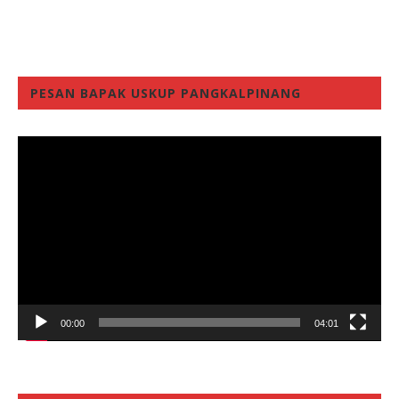
PESAN BAPAK USKUP PANGKALPINANG
Video
Player
00:00
04:01