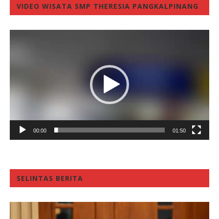
VIDEO WISATA SMP THERESIA PANGKALPINANG
Video
Player
00:00
01:50
SELINTAS BERITA