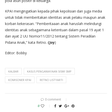
pola asuh positif di keluarga.
KPAI mengingatkan kepada pihak kepolisian dan juga media
untuk tidak memberitakan identitas anak pelaku maupun anak
korban kekerasan. “Pemberitaaan anak haruslah melindungi
identitas anak sebagaimana ketentuan dalam pasal 19 ayat 1
dan ayat 2 UU Nomor11/2012 tentang Sistem Peradilan
Pidana Anak,” kata Retno.
(Joy
)
Editor: Bobby
KALBAR
KASUS PENGANIAYAAN SISWI SMP
KOMISONER KPAI
RETNO LISTYARTI
0 comment
0