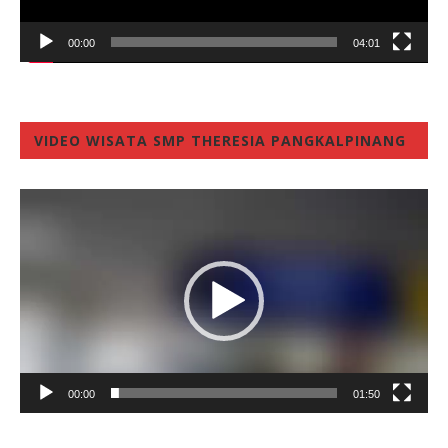
00:00
04:01
VIDEO WISATA SMP THERESIA PANGKALPINANG
Video
Player
00:00
01:50