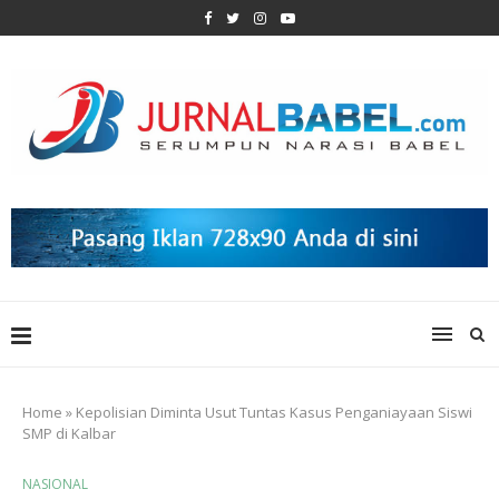
Home
»
Kepolisian Diminta Usut Tuntas Kasus Penganiayaan Siswi
SMP di Kalbar
NASIONAL