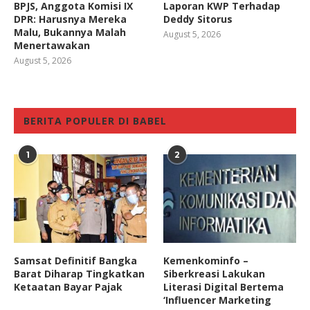
BPJS, Anggota Komisi IX
Laporan KWP Terhadap
DPR: Harusnya Mereka
Deddy Sitorus
Malu, Bukannya Malah
August 5, 2026
Menertawakan
August 5, 2026
BERITA POPULER DI BABEL
1
2
Samsat Definitif Bangka
Kemenkominfo –
Barat Diharap Tingkatkan
Siberkreasi Lakukan
Ketaatan Bayar Pajak
Literasi Digital Bertema
‘Influencer Marketing