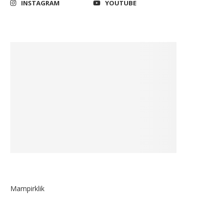
INSTAGRAM
YOUTUBE
Demokrat Desak Sri Mulyani
Komdigi dan TNI Harus
Mundur dari Menkeu Jika...
Bersinergi Tangkal Berita 
March 15, 2023
June 24, 2026
Mampirklik