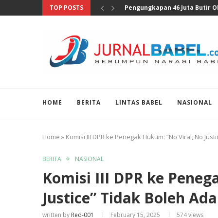
TOP POSTS
Anggota DPR Sebut Sensus Eko
HOME
BERITA
LINTAS BABEL
NASIONAL
Home
»
Komisi III DPR ke Penegak Hukum: “No Viral, No Justi
BERITA
NASIONAL
Komisi III DPR ke Peneg
Justice” Tidak Boleh Ada
written by
Red-001
February 15, 2025
574
views