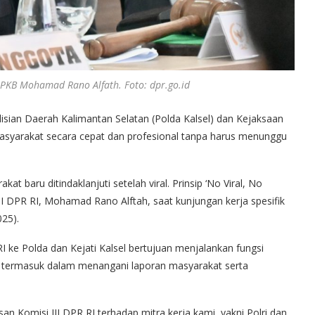
i PKB Mohamad Rano Alfath. Foto: dpr.go.id
isian Daerah Kalimantan Selatan (Polda Kalsel) dan Kejaksaan
 masyarakat secara cepat dan profesional tanpa harus menunggu
 baru ditindaklanjuti setelah viral. Prinsip ‘No Viral, No
 III DPR RI, Mohamad Rano Alftah, saat kunjungan kerja spesifik
025).
ke Polda dan Kejati Kalsel bertujuan menjalankan fungsi
, termasuk dalam menangani laporan masyarakat serta
san Komisi III DPR RI terhadap mitra kerja kami, yakni Polri dan