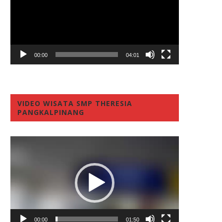
00:00
04:01
VIDEO WISATA SMP THERESIA
PANGKALPINANG
Video
Player
00:00
01:50