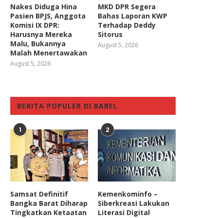
Nakes Diduga Hina
MKD DPR Segera
Pasien BPJS, Anggota
Bahas Laporan KWP
Komisi IX DPR:
Terhadap Deddy
Harusnya Mereka
Sitorus
Malu, Bukannya
August 5, 2026
Malah Menertawakan
August 5, 2026
BERITA POPULER DI BABEL
1
2
Samsat Definitif
Kemenkominfo –
Bangka Barat Diharap
Siberkreasi Lakukan
Tingkatkan Ketaatan
Literasi Digital