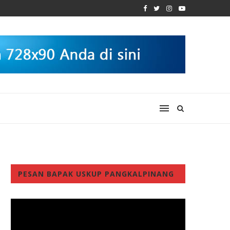
PESAN BAPAK USKUP PANGKALPINANG
Video
Player