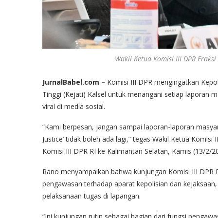
Wakil Ketua Komisi III DPR Fraks
JurnalBabel.com –
Komisi III DPR mengingatkan Kepol
Tinggi (Kejati) Kalsel untuk menangani setiap laporan
viral di media sosial.
“Kami berpesan, jangan sampai laporan-laporan masyarakat
Justice’ tidak boleh ada lagi,” tegas Wakil Ketua Komisi
Komisi III DPR RI ke Kalimantan Selatan, Kamis (13/2/2
Rano menyampaikan bahwa kunjungan Komisi III DPR RI 
pengawasan terhadap aparat kepolisian dan kejaksaan
pelaksanaan tugas di lapangan.
“Ini kunjungan rutin sebagai bagian dari fungsi pengawa