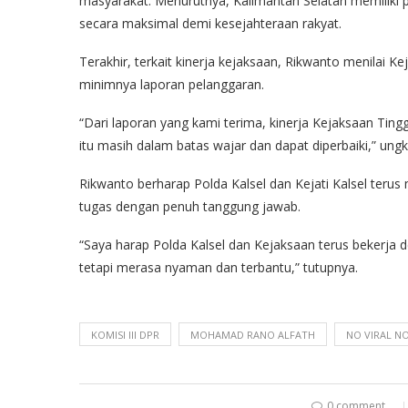
masyarakat. Menurutnya, Kalimantan Selatan memiliki p
secara maksimal demi kesejahteraan rakyat.
Terakhir, terkait kinerja kejaksaan, Rikwanto menilai K
minimnya laporan pelanggaran.
“Dari laporan yang kami terima, kinerja Kejaksaan Ting
itu masih dalam batas wajar dan dapat diperbaiki,” ung
Rikwanto berharap Polda Kalsel dan Kejati Kalsel te
tugas dengan penuh tanggung jawab.
“Saya harap Polda Kalsel dan Kejaksaan terus bekerja de
tetapi merasa nyaman dan terbantu,” tutupnya.
KOMISI III DPR
MOHAMAD RANO ALFATH
NO VIRAL NO
0 comment