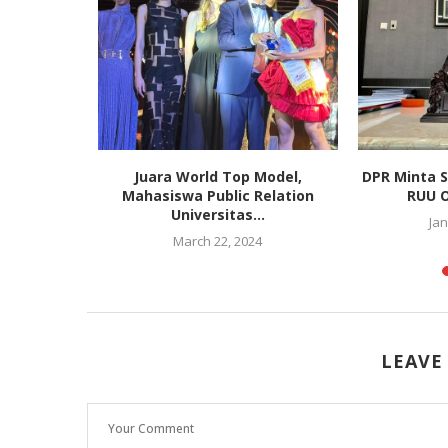
rdayaan
Juara World Top Model,
DPR Minta 
wirausaha
Mahasiswa Public Relation
RUU O
Universitas...
020
Jan
March 22, 2024
LEAVE