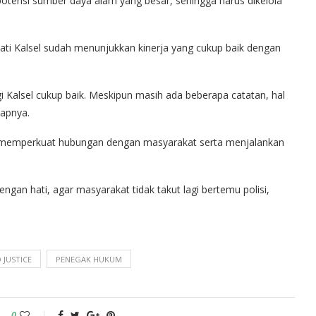
otensi sumber daya alam yang besar, sehingga harus dikelola
ejati Kalsel sudah menunjukkan kinerja yang cukup baik dengan
gi Kalsel cukup baik. Meskipun masih ada beberapa catatan, hal
kapnya.
rus memperkuat hubungan dengan masyarakat serta menjalankan
ngan hati, agar masyarakat tidak takut lagi bertemu polisi,
 JUSTICE
PENEGAK HUKUM
0