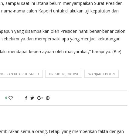
an, sampai saat ini Istana belum menyampaikan Surat Presiden
n nama-nama calon Kapolri untuk dilakukan uji kepatutan dan
iapapun yang disampaikan oleh Presiden nanti benar-benar calon
lri sebelumnya dan memperbaiki apa yang menjadi kekurangan.
elalu mendapat kepercayaan oleh masyarakat,” harapnya. (Bie)
NGERAN KHAIRUL SALEH
PRESIDEN JOKOWI
WANJAKTI POLRI
0
embirakan semua orang, tetapi yang memberikan fakta dengan