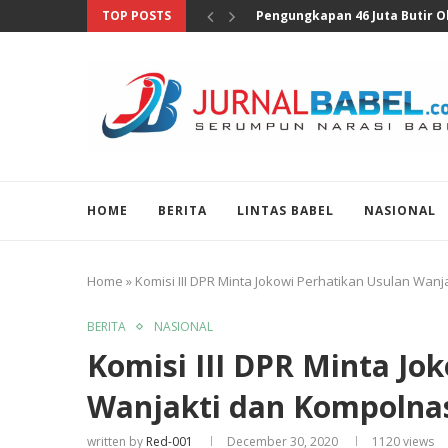
TOP POSTS
Anggota DPR Sebut Sensus Eko
HOME
BERITA
LINTAS BABEL
NASIONAL
Home
»
Komisi III DPR Minta Jokowi Perhatikan Usulan Wanj
BERITA
NASIONAL
Komisi III DPR Minta Jo
Wanjakti dan Kompolnas
written by
Red-001
December 30, 2020
1120
views