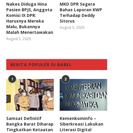
Nakes Diduga Hina
MKD DPR Segera
Perbuatan Melawan Hukum,
Jerinx Siap Debat dengan A
Pasien BPJS, Anggota
Bahas Laporan KWP
Pajak Judi Tidak Bisa
soal RUU Permusikan
Komisi IX DPR:
Terhadap Deddy
Dioperasionalkan
February 22, 2019
Harusnya Mereka
Sitorus
September 11, 2023
Malu, Bukannya
August 5, 2026
Malah Menertawakan
August 5, 2026
BERITA POPULER DI BABEL
1
2
Samsat Definitif
Kemenkominfo –
Bangka Barat Diharap
Siberkreasi Lakukan
Tingkatkan Ketaatan
Literasi Digital