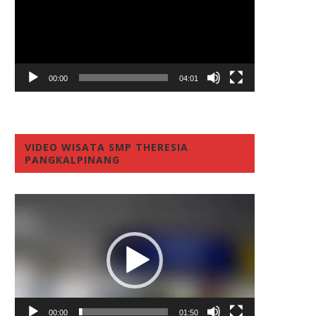
00:00
04:01
VIDEO WISATA SMP THERESIA
PANGKALPINANG
Video
Player
00:00
01:50