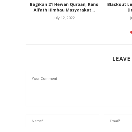
PR Curiga
Bagikan 21 Hewan Qurban, Rano
Blackout Le
...
Alfath Himbau Masyarakat...
D
24
July 12, 2022
LEAVE