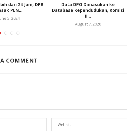
bih dari 24 Jam, DPR
Data DPO Dimasukan ke
esak PLN...
Database Kependudukan, Komisi
II...
June 5, 2024
August 7, 2020
 A COMMENT