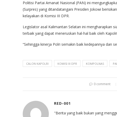
Politisi Partai Amanat Nasional (PAN) ini mengungkapk
(Surpres) yang ditandatangani Presiden Jokowi berisika
kelayakan di Komisi III DPR.
Legislator asal Kalimantan Selatan ini mengharapkan s
terbaik yang dapat meneruskan hal-hal baik oleh Kapo
“Sehingga kinerja Polri semakin baik kedepannya dan s
CALON KAPOLRI
KOMISI III DPR
KOMPOLNAS
PA
0 comment
RED-001
"Berita yang baik bukan yang mengg