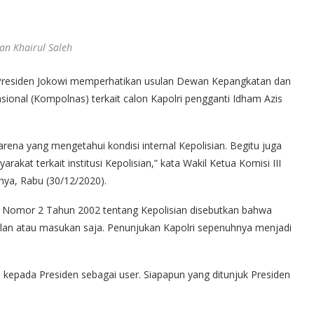
an Khairul Saleh
Presiden Jokowi memperhatikan usulan Dewan Kepangkatan dan
asional (Kompolnas) terkait calon Kapolri pengganti Idham Azis
rena yang mengetahui kondisi internal Kepolisian. Begitu juga
at terkait institusi Kepolisian,” kata Wakil Ketua Komisi III
nya, Rabu (30/12/2020).
) Nomor 2 Tahun 2002 tentang Kepolisian disebutkan bahwa
an atau masukan saja. Penunjukan Kapolri sepenuhnya menjadi
ah kepada Presiden sebagai user. Siapapun yang ditunjuk Presiden