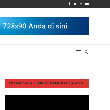
PESAN BAPAK USKUP PANGKALPINANG
Video
Player