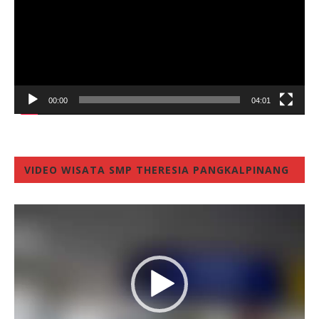
00:00
04:01
VIDEO WISATA SMP THERESIA PANGKALPINANG
Video
Player