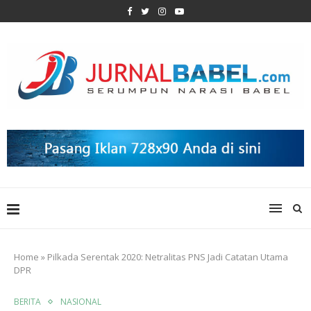
Home
»
Pilkada Serentak 2020: Netralitas PNS Jadi Catatan Utama
DPR
BERITA
NASIONAL