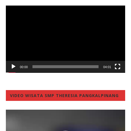
Video
Player
00:00
04:01
VIDEO WISATA SMP THERESIA PANGKALPINANG
Video
Player