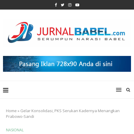
Home
»
Gelar Konsolidasi, PKS Serukan Kadernya Menangkan
Prabowo-Sandi
NASIONAL