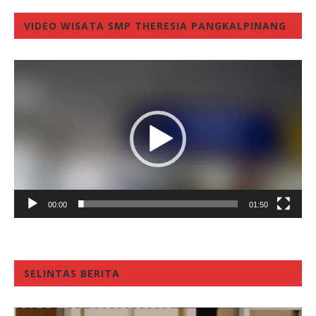
VIDEO WISATA SMP THERESIA PANGKALPINANG
Video
Player
00:00
01:50
SELINTAS BERITA