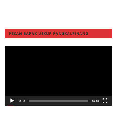
PESAN BAPAK USKUP PANGKALPINANG
Video
Player
00:00
04:01