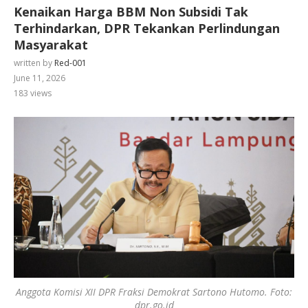
Kenaikan Harga BBM Non Subsidi Tak
Terhindarkan, DPR Tekankan Perlindungan
Masyarakat
written by
Red-001
June 11, 2026
183
views
Anggota Komisi XII DPR Fraksi Demokrat Sartono Hutomo. Foto:
dpr.go.id