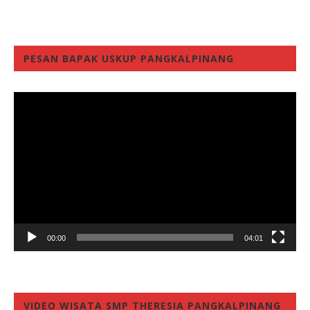
PESAN BAPAK USKUP PANGKALPINANG
Video
Player
00:00
04:01
VIDEO WISATA SMP THERESIA PANGKALPINANG