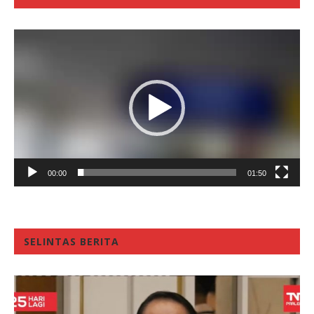
Video
Player
00:00
01:50
SELINTAS BERITA