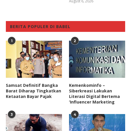
August 6, 2026
BERITA POPULER DI BABEL
1
2
Samsat Definitif Bangka
Kemenkominfo –
Barat Diharap Tingkatkan
Siberkreasi Lakukan
Ketaatan Bayar Pajak
Literasi Digital Bertema
‘Influencer Marketing
3
4