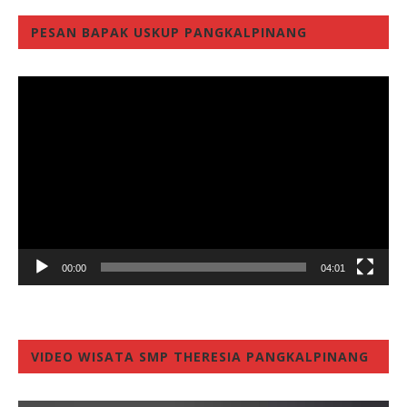
PESAN BAPAK USKUP PANGKALPINANG
Video
Player
00:00
04:01
VIDEO WISATA SMP THERESIA PANGKALPINANG