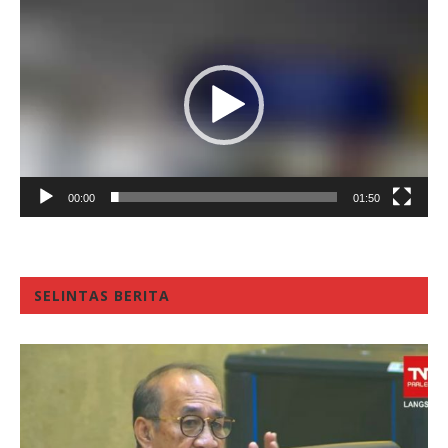
Video
Player
00:00
01:50
SELINTAS BERITA