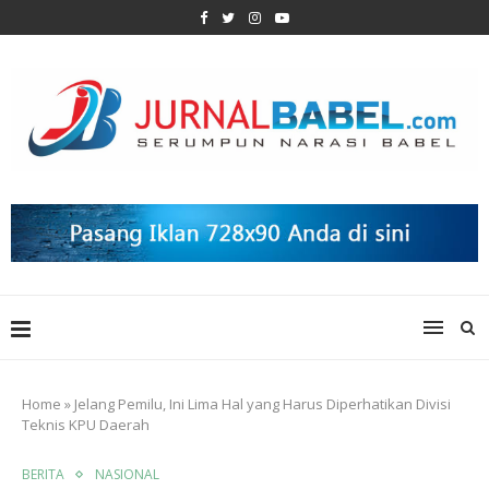
Home
»
Jelang Pemilu, Ini Lima Hal yang Harus Diperhatikan Divisi
Teknis KPU Daerah
BERITA
NASIONAL