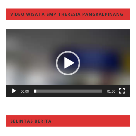
VIDEO WISATA SMP THERESIA PANGKALPINANG
Video
Player
00:00
01:50
SELINTAS BERITA