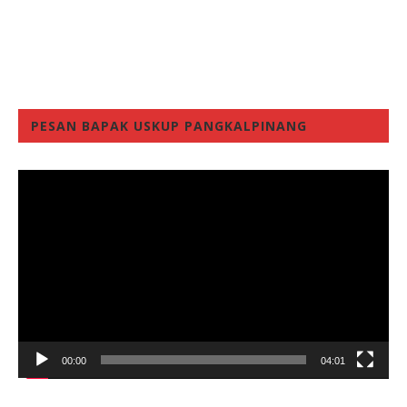
PESAN BAPAK USKUP PANGKALPINANG
Video
Player
00:00
04:01