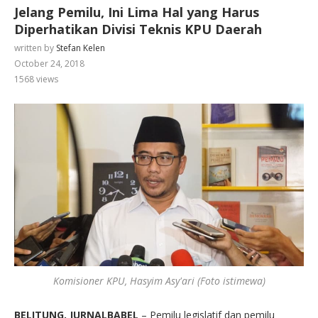
Jelang Pemilu, Ini Lima Hal yang Harus
Diperhatikan Divisi Teknis KPU Daerah
written by
Stefan Kelen
October 24, 2018
1568
views
Komisioner KPU, Hasyim Asy'ari (Foto istimewa)
BELITUNG, JURNALBABEL
– Pemilu legislatif dan pemilu