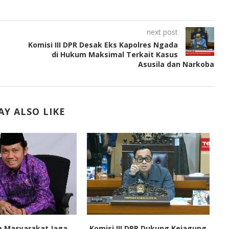
next post
Komisi III DPR Desak Eks Kapolres Ngada
di Hukum Maksimal Terkait Kasus
Asusila dan Narkoba
Y ALSO LIKE
a Masyarakat Jaga
Komisi III DPR Dukung Kejagung
Ke