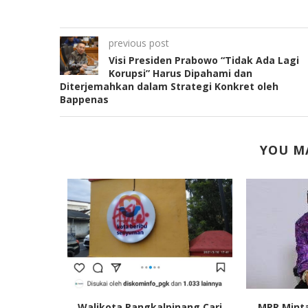
previous post
Visi Presiden Prabowo “Tidak Ada Lagi
Korupsi” Harus Dipahami dan
Diterjemahkan dalam Strategi Konkret oleh
Bappenas
YOU MA
Pemilu, PD
Walikota Pangkalpinang Cari
MPR Mint