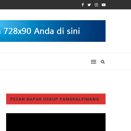
PESAN BAPAK USKUP PANGKALPINANG
Video
Player