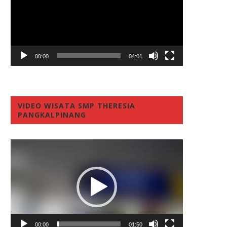
00:00
04:01
VIDEO WISATA SMP THERESIA
PANGKALPINANG
Video
Player
00:00
01:50