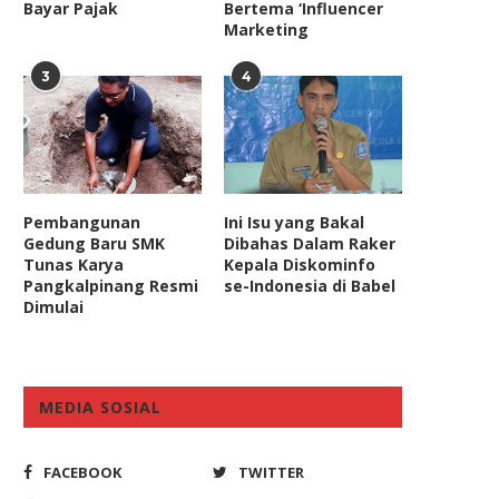
Bayar Pajak
Bertema ‘Influencer
Masa Depan...
Diskualifikasi Paslon Pilkad
Marketing
June 7, 2024
September 28, 2020
3
4
Pembangunan
Ini Isu yang Bakal
Gedung Baru SMK
Dibahas Dalam Raker
Tunas Karya
Kepala Diskominfo
Pangkalpinang Resmi
se-Indonesia di Babel
Dimulai
MEDIA SOSIAL
FACEBOOK
TWITTER