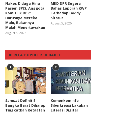
Nakes Diduga Hina
MKD DPR Segera
Pasien BPJS, Anggota
Bahas Laporan KWP
Komisi IX DPR:
Terhadap Deddy
Harusnya Mereka
Sitorus
Malu, Bukannya
August 5, 2026
Malah Menertawakan
August 5, 2026
BERITA POPULER DI BABEL
1
2
Samsat Definitif
Kemenkominfo –
Bangka Barat Diharap
Siberkreasi Lakukan
Tingkatkan Ketaatan
Literasi Digital
tua Komisi VIII DPR Berharap Di
DPR Desak KPU Terbitkan A