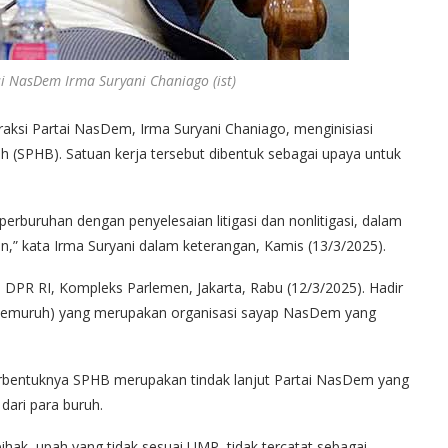
i NasDem Irma Suryani Chaniago (ist)
aksi Partai NasDem, Irma Suryani Chaniago, menginisiasi
SPHB). Satuan kerja tersebut dibentuk sebagai upaya untuk
perburuhan dengan penyelesaian litigasi dan nonlitigasi, dalam
” kata Irma Suryani dalam keterangan, Kamis (13/3/2025).
 DPR RI, Kompleks Parlemen, Jakarta, Rabu (12/3/2025). Hadir
(Gemuruh) yang merupakan organisasi sayap NasDem yang
bentuknya SPHB merupakan tindak lanjut Partai NasDem yang
ari para buruh.
hak, upah yang tidak sesuai UMP, tidak tercatat sebagai