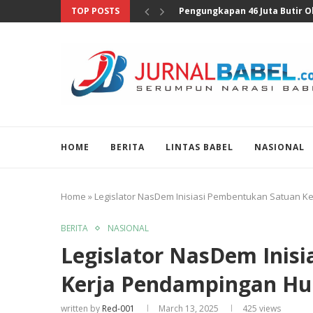
TOP POSTS
Anggota DPR Sebut Sensus Eko
HOME
BERITA
LINTAS BABEL
NASIONAL
Home
»
Legislator NasDem Inisiasi Pembentukan Satuan 
BERITA
NASIONAL
Legislator NasDem Inis
Kerja Pendampingan H
written by
Red-001
March 13, 2025
425
views