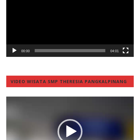
00:00
04:01
VIDEO WISATA SMP THERESIA PANGKALPINANG
Video
Player