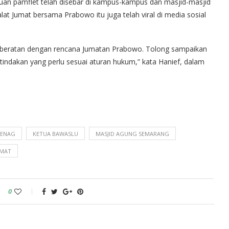
buan pamflet telah disebar di kampus-kampus dan masjid-masjid
lat Jumat bersama Prabowo itu juga telah viral di media sosial
keberatan dengan rencana Jumatan Prabowo. Tolong sampaikan
ndakan yang perlu sesuai aturan hukum,” kata Hanief, dalam
ENAG
KETUA BAWASLU
MASJID AGUNG SEMARANG
UMAT
0