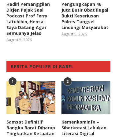
Hadiri Pemanggilan
Pengungkapan 46
Ditjen Pajak Soal
Juta Butir Obat Ilegal
Podcast Prof Ferry
Bukti Keseriusan
Latuhihin, Hensa:
Polres Tangsel
Saya Datang Agar
Lindungi Masyarakat
Semuanya Jelas
August 5, 2026
August 5, 2026
BERITA POPULER DI BABEL
1
2
Samsat Definitif
Kemenkominfo –
Bangka Barat Diharap
Siberkreasi Lakukan
Tingkatkan Ketaatan
Literasi Digital