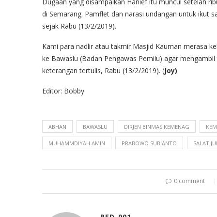
Dugaan yang disampaikan Hanief itu muncul setelah ri
di Semarang. Pamflet dan narasi undangan untuk ikut sa
sejak Rabu (13/2/2019).
Kami para nadlir atau takmir Masjid Kauman merasa 
ke Bawaslu (Badan Pengawas Pemilu) agar mengambil ti
keterangan tertulis, Rabu (13/2/2019). (
Joy)
Editor: Bobby
ABHAN
BAWASLU
DIRJEN BINMAS KEMENAG
KEM
MUHAMMDIYAH AMIN
PRABOWO SUBIANTO
SALAT J
0 comment
RED-001