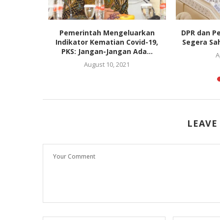
nal 2025:
Pemerintah Mengeluarkan
DPR dan P
u Buana
Indikator Kematian Covid-19,
Segera Sah
PKS: Jangan-Jangan Ada...
A
August 10, 2021
LEAVE