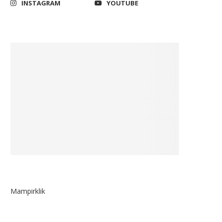
INSTAGRAM
YOUTUBE
Komisi III DPR Desak Kejagung
Pemerintah Harus Seger
Inventarisir Penyelamatan
Selesaikan Sanksi Badan A
Uang...
Doping...
March 23, 2022
October 18, 2021
Mampirklik