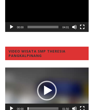
00:00
04:01
VIDEO WISATA SMP THERESIA
PANGKALPINANG
Video
Player
00:00
01:50