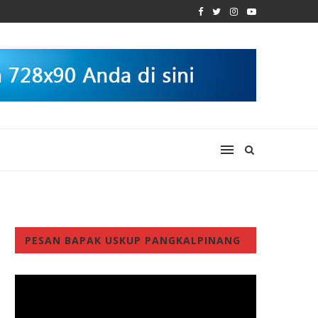
PESAN BAPAK USKUP PANGKALPINANG
Video
Player