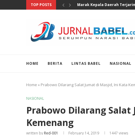
TOP POSTS
Legislator Gerindra Tinjau SRT
HOME
BERITA
LINTAS BABEL
NASIONAL
Home
»
Prabowo Dilarang Salat Jumat di Masjid, Ini Kata 
NASIONAL
Prabowo Dilarang Salat J
Kemenang
written by
Red-001
February 14, 2019
1447
views