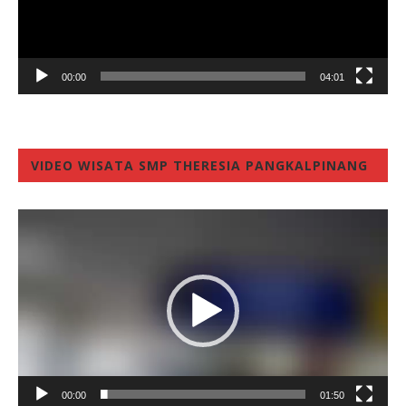
00:00
04:01
VIDEO WISATA SMP THERESIA PANGKALPINANG
Video
Player
00:00
01:50