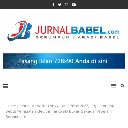
Home
»
Setujui Kenaikan Anggaran BPIP di 2027, Legislator PAN
Sebut Penguatan Ideologi Pancasila Bukan Sekadar Program
Seremonial